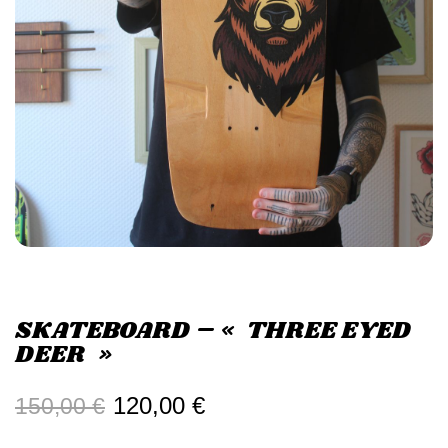
SKATEBOARD – « THREE EYED
DEER »
120,00
€
150,00
€