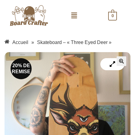
0
Accueil
»
Skateboard – « Three Eyed Deer »
20% DE
REMISE