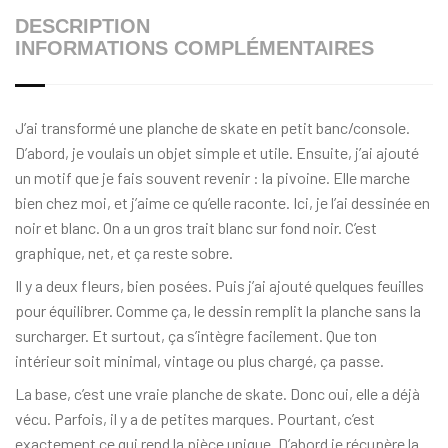
DESCRIPTION
INFORMATIONS COMPLÉMENTAIRES
J’ai transformé une planche de skate en petit banc/console.
D’abord, je voulais un objet simple et utile. Ensuite, j’ai ajouté
un motif que je fais souvent revenir : la pivoine. Elle marche
bien chez moi, et j’aime ce qu’elle raconte. Ici, je l’ai dessinée en
noir et blanc. On a un gros trait blanc sur fond noir. C’est
graphique, net, et ça reste sobre.
Il y a deux fleurs, bien posées. Puis j’ai ajouté quelques feuilles
pour équilibrer. Comme ça, le dessin remplit la planche sans la
surcharger. Et surtout, ça s’intègre facilement. Que ton
intérieur soit minimal, vintage ou plus chargé, ça passe.
La base, c’est une vraie planche de skate. Donc oui, elle a déjà
vécu. Parfois, il y a de petites marques. Pourtant, c’est
exactement ce qui rend la pièce unique. D’abord je récupère la